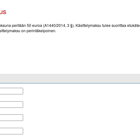
us
suna peritään 50 euroa (A1440/2014, 3 §). Käsittelymaksu tulee suorittaa etukäteen 
sittelymaksu on perintäkelpoinen.