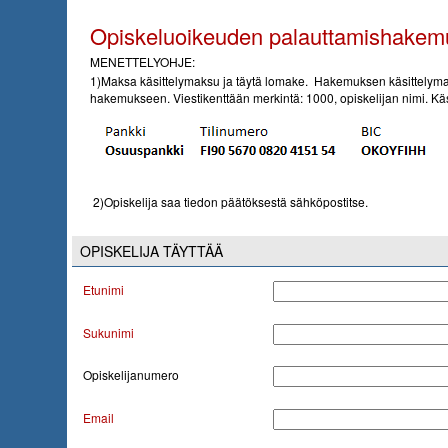
Opiskeluoikeuden palauttamishakem
MENETTELYOHJE:
1
)Maksa käsittelymaksu ja täytä lomake. H
akemuksen käsittelymak
hakemukseen. Viestikenttään merkintä: 1000, opiskelijan nimi. Kä
2
)Opiskelija saa tiedon päätöksestä sähköpostitse.
OPISKELIJA TÄYTTÄÄ
Etunimi
Sukunimi
Opiskelijanumero
Email